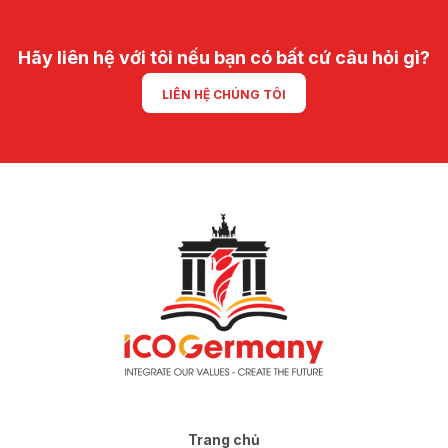
Hãy liên hệ với tôi nếu bạn có bất cứ câu hỏi gì?
LIÊN HỆ CHÚNG TÔI
Trang chủ